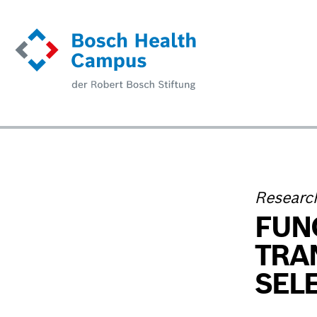
Direkt
zum
Inhalt
Researc
FUN
TRA
SELE