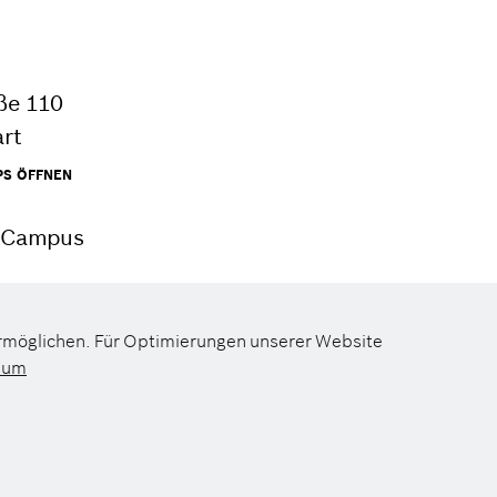
ße 110
art
PS ÖFFNEN
h Campus
ermöglichen. Für Optimierungen unserer Website
sum