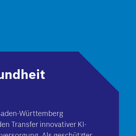
undheit
Baden-Württemberg
en Transfer innovativer KI-
versorgung. Als geschützter