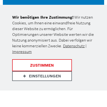
Dr. Cornelia Varwig
Presse- und Öffentlichkeitsarbeit
Wir benötigen Ihre Zustimmung!
Wir nutzen
Bosch Health Campus
Cookies, um Ihnen eine einwandfreie Nutzung
Tel
0711 8101-3638
dieser Website zu ermöglichen. Für
E-Mail an Dr. Cornelia Varwig
Optimierungen unserer Website werten wir die
Nutzung anonymisiert aus. Dabei verfolgen wir
keine kommerziellen Zwecke.
Datenschutz
|
Impressum
ZUSTIMMEN
EINSTELLUNGEN