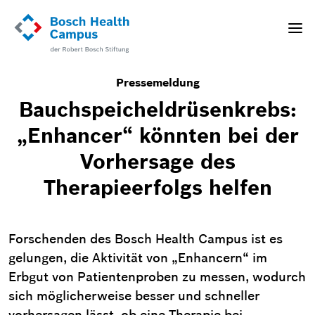
Direkt
zum
Toggle
Inhalt
naviga
Pressemeldung
Bauchspeicheldrüsenkrebs:
„Enhancer“ könnten bei der
Vorhersage des
Therapieerfolgs helfen
Forschenden des Bosch Health Campus ist es
gelungen, die Aktivität von „Enhancern“ im
Erbgut von Patientenproben zu messen, wodurch
sich möglicherweise besser und schneller
vorhersagen lässt, ob eine Therapie bei