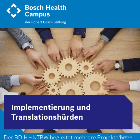
Direkt
zum
Inhalt
Implementierung und
Translationshürden
Canva
Der BDIH – KTBW begleitet mehrere Projekte bei