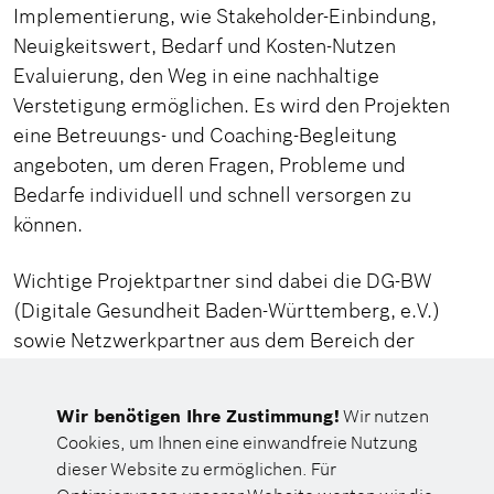
Implementierung, wie Stakeholder-Einbindung,
Neuigkeitswert, Bedarf und Kosten-Nutzen
Evaluierung, den Weg in eine nachhaltige
Verstetigung ermöglichen. Es wird den Projekten
eine Betreuungs- und Coaching-Begleitung
angeboten, um deren Fragen, Probleme und
Bedarfe individuell und schnell versorgen zu
können.
Wichtige Projektpartner sind dabei die DG-BW
(Digitale Gesundheit Baden-Württemberg, e.V.)
sowie Netzwerkpartner aus dem Bereich der
Kostenträger, aus dem Versorgungsbereich und der
Gesundheitswirtschaft. Der Verein DG-BW stellt im
Wir benötigen Ihre Zustimmung!
Wir nutzen
Rahmen des
Implementation Boards
Baden-
Cookies, um Ihnen eine einwandfreie Nutzung
Württemberg
durch die Schaffung einer Compliance
dieser Website zu ermöglichen. Für
Stelle Transparenz und Vergleichbarkeit über